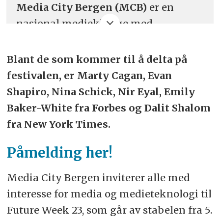
Media City Bergen (MCB)
er en
nasjonal medieklynge med
hovedkontor midt i Bergen sentrum.
Klyngen samler over 100 bedrifter og
Blant de som kommer til å delta på
organisasjoner som jobber med
festivalen, er Marty Cagan, Evan
media og teknologi, og er et
Shapiro, Nina Schick, Nir Eyal, Emily
samlingspunkt for innovasjon,
Baker-White fra Forbes og Dalit Shalom
kreativitet og kompetanseutvikling
fra New York Times.
innenfor disse feltene. Her finner
Påmelding her!
man alt fra små startups, store
mediehus, utdanningsinstitusjoner
Media City Bergen inviterer alle med
til internasjonale selskaper som
interesse for media og medieteknologi til
Vizrt, Vimond, NRK, TV2, DN, NHH og
Future Week 23, som går av stabelen fra 5.
UiB .