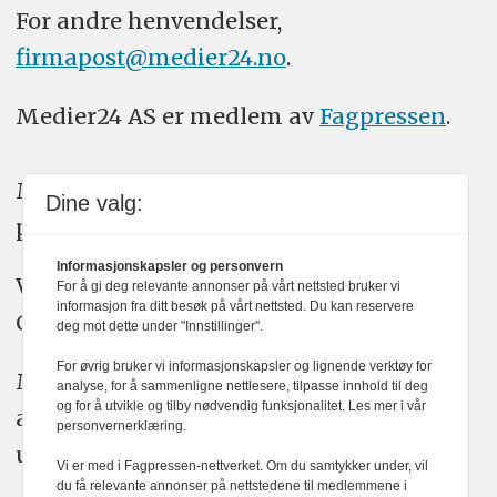
For andre henvendelser,
firmapost@medier24.no
.
Medier24 AS er medlem av
Fagpressen
.
Medier24 arbeider etter Vær Varsom-
Dine valg:
plakatens regler for god presseskikk.
Informasjonskapsler og personvern
Vi bruker KI-verktøy som ChatGPT,
For å gi deg relevante annonser på vårt nettsted bruker vi
informasjon fra ditt besøk på vårt nettsted. Du kan reservere
Claude, og Gemini i journalistikken vår.
deg mot dette under "Innstillinger".
For øvrig bruker vi informasjonskapsler og lignende verktøy for
Medier24s redaksjon har alltid det fulle
analyse, for å sammenligne nettlesere, tilpasse innhold til deg
og for å utvikle og tilby nødvendig funksjonalitet. Les mer i vår
ansvar for publisert innhold, med eller
personvernerklæring.
uten bruk av kunstig intelligens.
Vi er med i Fagpressen-nettverket. Om du samtykker under, vil
du få relevante annonser på nettstedene til medlemmene i