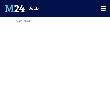
Jobb
Emne:
ANNONSE
future
ready