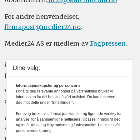
For andre henvendelser,
firmapost@medier24.no
.
Medier24 AS er medlem av
Fagpressen
.
Medier24 arbeider etter Vær Varsom-
Dine valg:
plakatens regler for god presseskikk.
Informasjonskapsler og personvern
Vi bruker KI-verktøy som ChatGPT,
For å gi deg relevante annonser på vårt nettsted bruker vi
informasjon fra ditt besøk på vårt nettsted. Du kan reservere
Claude, og Gemini i journalistikken vår.
deg mot dette under "Innstillinger".
For øvrig bruker vi informasjonskapsler og lignende verktøy for
Medier24s redaksjon har alltid det fulle
analyse, for å sammenligne nettlesere, tilpasse innhold til deg
og for å utvikle og tilby nødvendig funksjonalitet. Les mer i vår
ansvar for publisert innhold, med eller
personvernerklæring.
uten bruk av kunstig intelligens.