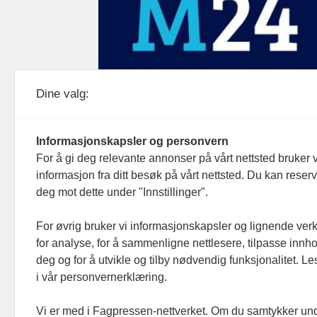
Medier24 drives av Medier24 AS.
Dine valg:
Organisasjonsnummer: 815 450 132
Personvern/cookies
Informasjonskapsler og personvern
For å gi deg relevante annonser på vårt nettsted bruker v
informasjon fra ditt besøk på vårt nettsted. Du kan reser
deg mot dette under "Innstillinger".
For øvrig bruker vi informasjonskapsler og lignende ver
for analyse, for å sammenligne nettlesere, tilpasse innhol
deg og for å utvikle og tilby nødvendig funksjonalitet. L
i vår personvernerklæring.
Vi er med i Fagpressen-nettverket. Om du samtykker unde