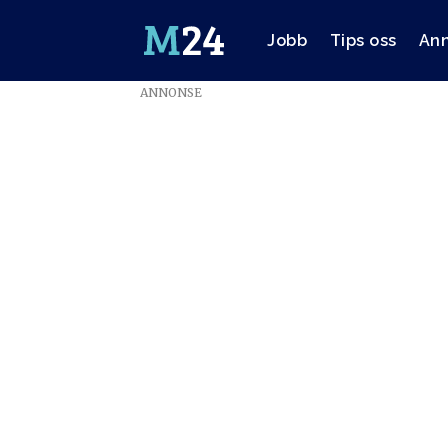
Jobb
Tips oss
An
ANNONSE
Emne:
journalistutdanni