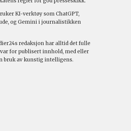
katens regler for god presseskikk.
bruker KI-verktøy som ChatGPT,
ude, og Gemini i journalistikken
ier24s redaksjon har alltid det fulle
var for publisert innhold, med eller
n bruk av kunstig intelligens.