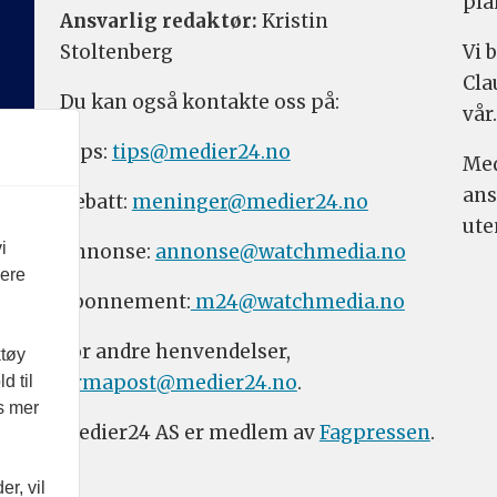
pla
Ansvarlig redaktør:
Kristin
Stoltenberg
Vi 
Cla
Du kan også kontakte oss på:
vår.
Tips:
tips@medier24.no
Med
ans
Debatt:
meninger@medier24.no
ute
i
Annonse:
annonse@watchmedia.no
vere
Abonnement:
m24@watchmedia.no
For andre henvendelser,
ktøy
firmapost@medier24.no
.
d til
es mer
Medier24 AS er medlem av
Fagpressen
.
r, vil