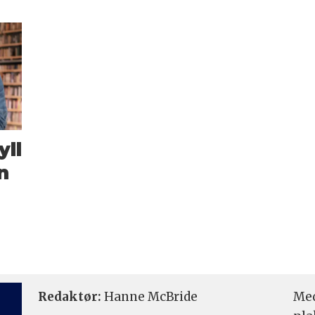
yll
n
Redaktør:
Hanne McBride
Med